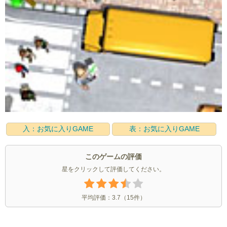
入：お気に入りGAME
表：お気に入りGAME
このゲームの評価
星をクリックして評価してください。
平均評価：
3.7
（
15
件）