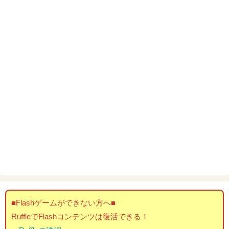
■Flashゲームができない方へ■
RuffleでFlashコンテンツは復活できる！