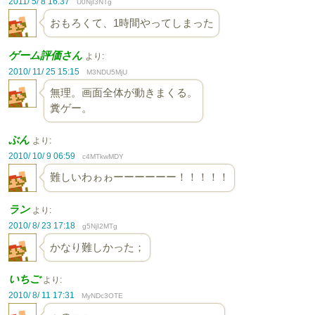
2011/ 5/ 8 16:37
U0NjI3NTg
おもろくて、1時間やってしまった
ゲーム評価さん
より:
2010/ 11/ 25 15:15
M3NDU5MjU
無理。画面全体が動きまくる。
糞ゲー。
ぶん
より:
2010/ 10/ 9 06:59
c4MTkwMDY
難しいわゎゎーーーーーー！！！！！
ラン
より:
2010/ 8/ 23 17:18
g5NjI2MTg
かなり難しかった；
いちご
より:
2010/ 8/ 11 17:31
MyNDc3OTE