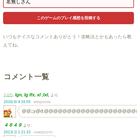
いつもナイスなコメントありがとう！攻略法とかもあったら教
えてね。
コメント一覧
;.;;;;. lgn, lg lfx, xl ,lxl,
より:
2016/ 6/ 4 16:55
M3NjU3ODk
@@;;y@d;@@@@@@@@@@@@@@@@@
４６４９
より:
2013/ 2/ 1 21:33
A3NDQ1OTU