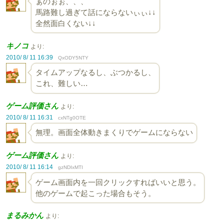
ぁのぉぉ、、、
馬路難し過ぎて話にならないぃぃ↓↓
全然面白くない↓↓
キノコ
より:
2010/ 8/ 11 16:39
QxODY5NTY
タイムアップなるし、ぶつかるし、
これ、難しい…
ゲーム評価さん
より:
2010/ 8/ 11 16:31
cxNTg0OTE
無理。画面全体動きまくりでゲームにならない
ゲーム評価さん
より:
2010/ 8/ 11 16:14
gzNDIxMTI
ゲーム画面内を一回クリックすればいいと思う。
他のゲームで起こった場合もそう。
まるみかん
より: