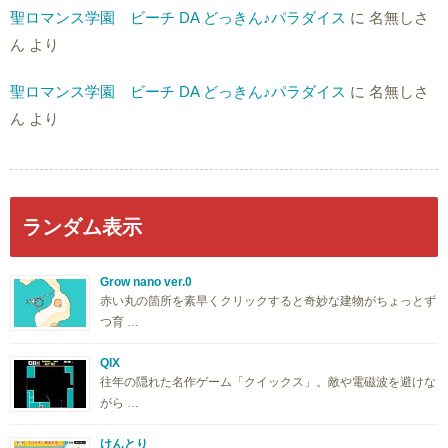
聖ロマンス学園 ビーチ DA どっきん♪パラダイス
に
名無しさ
ん
より
聖ロマンス学園 ビーチ DA どっきん♪パラダイス
に
名無しさ
ん
より
ランダム表示
Grow nano ver.0
赤い丸の箇所を素早くクリックすると奇妙な建物がちょっとず
つ育 …
QIX
往年の隠れた名作ゲーム「クイックス」。敵や電磁波を避けな
がら …
けんとり