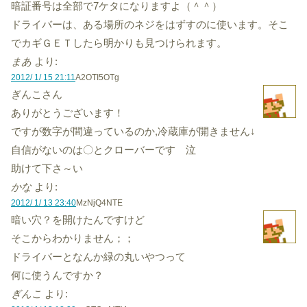
暗証番号は全部で7ケタになりますよ（＾＾）
ドライバーは、ある場所のネジをはずすのに使います。そこ
でカギＧＥＴしたら明かりも見つけられます。
まあ
より:
2012/ 1/ 15 21:11
A2OTI5OTg
ぎんこさん
ありがとうございます！
ですが数字が間違っているのか,冷蔵庫が開きません↓
自信がないのは〇とクローバーです 泣
助けて下さ～い
かな
より:
2012/ 1/ 13 23:40
MzNjQ4NTE
暗い穴？を開けたんですけど
そこからわかりません；；
ドライバーとなんか緑の丸いやつって
何に使うんですか？
ぎんこ
より: