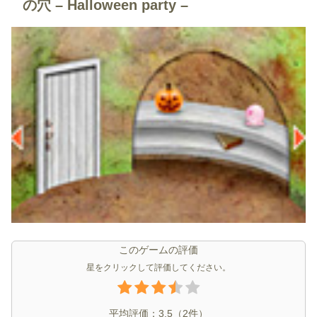
の穴 – Halloween party –
このゲームの評価
星をクリックして評価してください。
平均評価：
3.5
（
2
件）