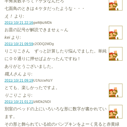
半角英数字って？ケタなんだろ
七面鳥のときは４ケタだったような・・・
え！
より:
2011/ 10/ 21 22:16
gwMjkzMDk
お皿の記号が解読できませぇ～ん
kei
より:
2011/ 10/ 21 09:59
c2ODQ2MDg
りこりこさん ずっと計算したり悩んでました。単純
に００通りに押せばよかったんですね！
ありがとうございました。
職人さん
より:
2011/ 10/ 21 09:19
U1NzcwNzY
とても、楽しかったですよ。
りこりこ
より:
2011/ 10/ 21 01:21
IzMDk2NDI
別室のベッドの上にいろいろな形に数字が書かれてい
ます。
その形と飾られている絵のパンプキンをよーく見ると赤黄緑