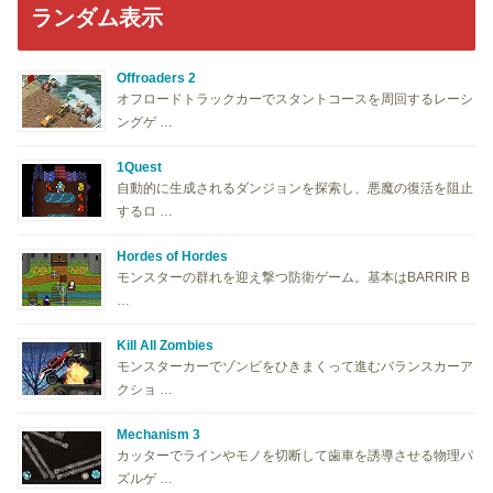
ランダム表示
Offroaders 2
オフロードトラックカーでスタントコースを周回するレーシ
ングゲ …
1Quest
自動的に生成されるダンジョンを探索し、悪魔の復活を阻止
するロ …
Hordes of Hordes
モンスターの群れを迎え撃つ防衛ゲーム。基本はBARRIR B
…
Kill All Zombies
モンスターカーでゾンビをひきまくって進むバランスカーア
クショ …
Mechanism 3
カッターでラインやモノを切断して歯車を誘導させる物理パ
ズルゲ …