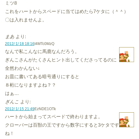
ミツ8
これをハートからスペードに当てはめたら7ケタに（＾＾）
〇は入れませんよ。
まあ
より:
2012/ 1/ 18 18:16
I4MTc0MzQ
なんで私こんなに馬鹿なんだろう。
ぎんこさんがたくさんヒント出してくださってるのに
全然わかんない↓
お皿に書いてある暗号通りにすると
８桁になりますよね？？
はぁ…
ぎんこ
より:
2012/ 1/ 15 21:49
EzNDE1OTk
ハートから始まってスペードで終わりますよ。
クローバーは百獣の王ですから数字にすると3ケタです
ね！