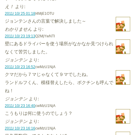
え！
より:
2011/ 10/ 25 01:18
I4MjE1OTU
ジョンテンさんの言葉で解決しました～
わかりません
より:
2011/ 10/ 23 19:13
Q2MjYwNTI
壁にあるドライバーを使う場所がなかなか見つけられ
なくて苦労しました。
ジョンテン
より:
2011/ 10/ 23 16:52
cwMzU1NjA
クマだから７マじゃなくて９マでしたね。
ランドルフくん、模様替えしたら、ボクチンも呼んで
ね！
ジョンテン
より:
2011/ 10/ 23 16:40
cwMzU1NjA
こうもりは何に使うのでしょう？
ジョンテン
より:
2011/ 10/ 23 16:16
cwMzU1NjA