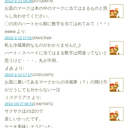
2012/ 1/ 13 18:29
gzOTQwMTM
お皿のマークは本の中のマークに当てはまるものと照
らし合わせてください。
〇の次のハートから順に数字を当てはめてみて（＾＾）
wawa
より:
2012/ 1/ 12 17:51
Q0MzE3NjM
私も冷蔵庫的なものがわかりません(/_;)
ハート～スペードに当てはまる数字は間違ってないと
思うけど・・・。丸が不明。
まあ
より:
2012/ 1/ 12 17:17
U2ODU2MTQ
お皿に書いてあるマークからの冷蔵庫（？）の開け方
がどうしても分からないー泣
ミステリアス
より:
2011/ 10/ 27 04:31
EzMjY5MTQ
サクサクほのぼので
楽しいかったです。
ケーキ美味しそうだった。