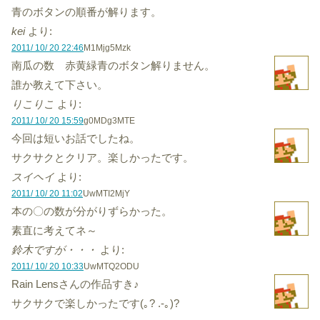
青のボタンの順番が解ります。
kei
より:
2011/ 10/ 20 22:46
M1Mjg5Mzk
南瓜の数 赤黄緑青のボタン解りません。
誰か教えて下さい。
りこりこ
より:
2011/ 10/ 20 15:59
g0MDg3MTE
今回は短いお話でしたね。
サクサクとクリア。楽しかったです。
スイヘイ
より:
2011/ 10/ 20 11:02
UwMTI2MjY
本の〇の数が分がりずらかった。
素直に考えてネ～
鈴木ですが・・・
より:
2011/ 10/ 20 10:33
UwMTQ2ODU
Rain Lensさんの作品すき♪
サクサクで楽しかったです(｡? .-｡)?