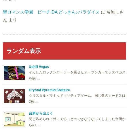
聖ロマンス学園 ビーチ DA どっきん♪パラダイス
に
名無しさ
ん
より
ランダム表示
Uphill Vegas
イカしたロックンローラーを乗せたオープンカーでラスベガス
を疾 …
Crystal Pyramid Solitaire
クリスタルピラミッドソリティアゲーム。同じ数のカード又は
2枚 …
台所から出よう
閉じ込められて外にでることのできなくなってしまった台所か
らの …