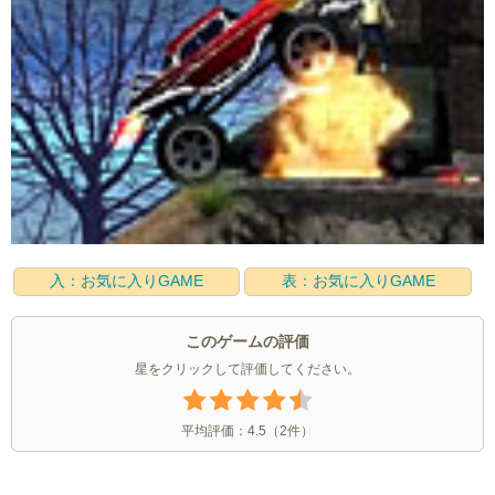
入：お気に入りGAME
表：お気に入りGAME
このゲームの評価
星をクリックして評価してください。
平均評価：
4.5
（
2
件）