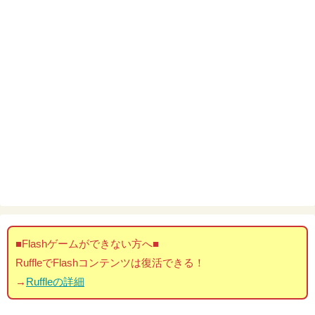
■Flashゲームができない方へ■
RuffleでFlashコンテンツは復活できる！
→
Ruffleの詳細